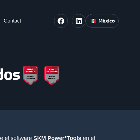
México
Contact
dos
te el software
SKM Power*Tools
en el